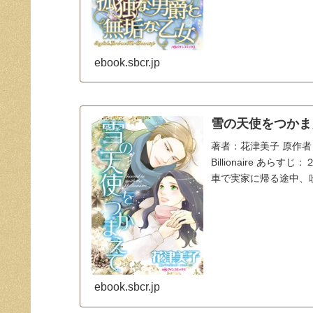
ebook.sbcr.jp
雪の天使をつかまえて
著者：花津美子 原作者：キ
Billionaire 
車で実家に帰る途中、吹
ebook.sbcr.jp