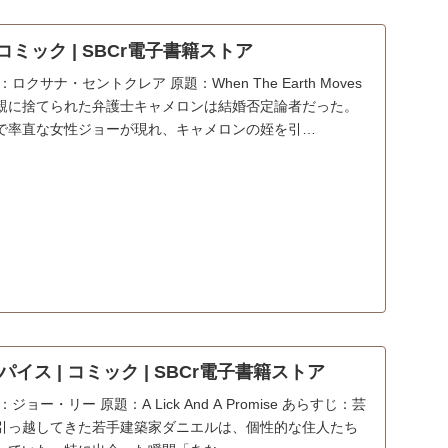
コミック | SBCr電子書籍ストア
クサナ・セントクレア 原題：When The Earth Moves
親に捨てられた弁護士キャメロンは結婚否定論者だった。
で率直な女性ジョーが現れ、キャメロンの姪を引…
イス | コミック | SBCr電子書籍ストア
ョー・リー 原題：A Lick And A Promise あらすじ：芸
引っ越してきた若手建築家ダニエルは、個性的な住人たち