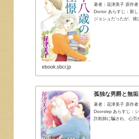
著者：花津美子 原作者：ジ
Doctor あらすじ
ジョシュだったが、彼は
ebook.sbcr.jp
孤独な男爵と無垢な
著者：花津美子 原作者：マ
Doorstep あら
詐欺師に騙され、心労が