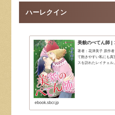
ハーレクイン
美貌のぺてん師 | 
著者：花津美子 原作者
て飽きやすい私にも真
スを訪れたレイチェル
ebook.sbcr.jp