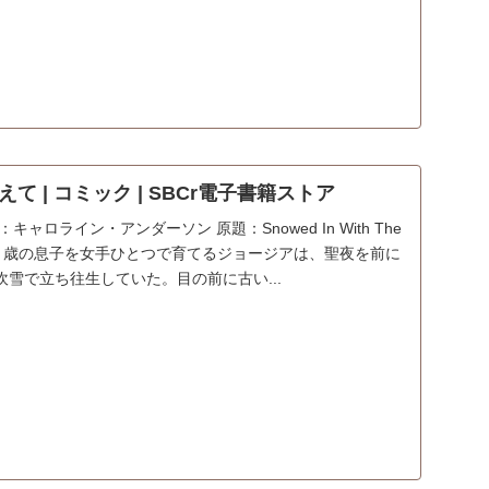
 | コミック | SBCr電子書籍ストア
ャロライン・アンダーソン 原題：Snowed In With The
あらすじ：２歳の息子を女手ひとつで育てるジョージアは、聖夜を前に
雪で立ち往生していた。目の前に古い...