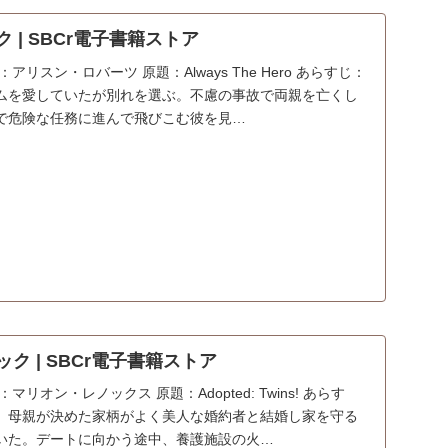
ク | SBCr電子書籍ストア
リスン・ロバーツ 原題：Always The Hero あらすじ：
ムを愛していたが別れを選ぶ。不慮の事故で両親を亡くし
で危険な任務に進んで飛びこむ彼を見…
ック | SBCr電子書籍ストア
リオン・レノックス 原題：Adopted: Twins! あらす
、母親が決めた家柄がよく美人な婚約者と結婚し家を守る
いた。デートに向かう途中、養護施設の火…