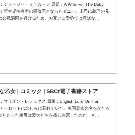
ョージー・メトカーフ 原題：A Wife For The Baby
：新しく新生児治療室の研修医となったダニー。上司は義理の兄
公私混同を避けるため、お互いに愛称では呼ばな...
乙女 | コミック | SBCr電子書籍ストア
リオン・レノックス 原題：English Lord On Her
すじ：シャーロットは悲しみに暮れていた。英国貴族の名をかたる
たたった祖母は愛犬たちを残し急死したのだ。さ...