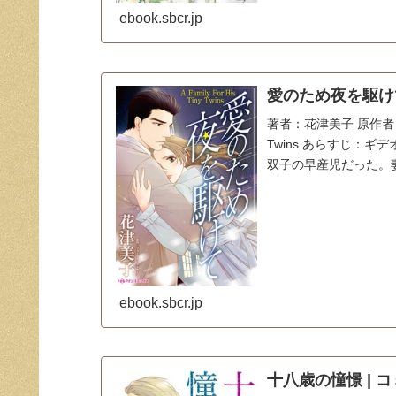
ebook.sbcr.jp
愛のため夜を駆けて 
著者：花津美子 原作者：ジョ
Twins あらすじ：
双子の早産児だった。妻
ebook.sbcr.jp
十八歳の憧憬 | コ