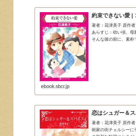
約束できない愛 | 
著者：花津美子 原作者：ロ
あらすじ：幼い頃、母
そんな彼の前に、素朴
ebook.sbcr.jp
恋はシュガー＆スパ
著者：花津美子 原作者：ジ
術家の街チェルシーに