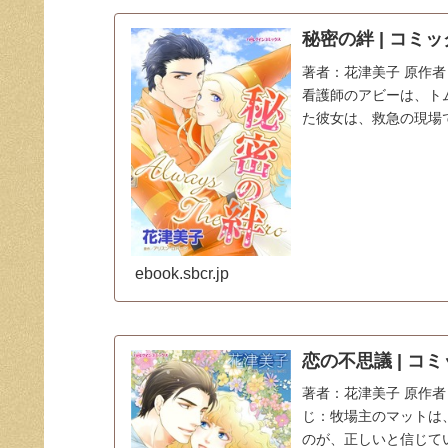
秘密の絆 | コミッ
著者：花津美子 原作者：ア
看護師のアビーは、ト
た彼女は、救急の現場
ebook.sbcr.jp
恋の不思議 | コミ
著者：花津美子 原作者：マ
じ：牧場主のマットは
のが、正しいと信じて