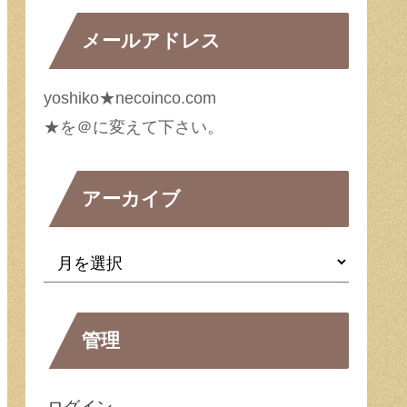
メールアドレス
yoshiko★necoinco.com
★を＠に変えて下さい。
アーカイブ
管理
ログイン