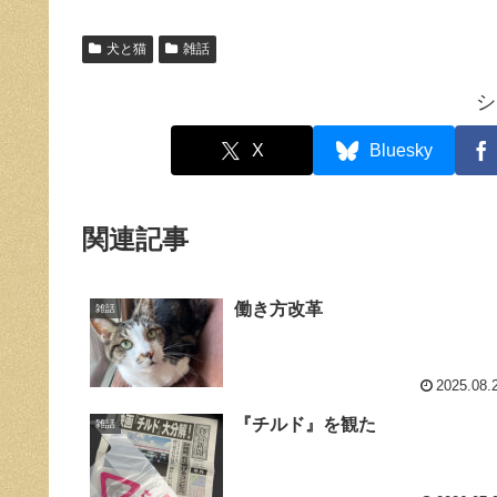
犬と猫
雑話
シ
X
Bluesky
関連記事
働き方改革
雑話
2025.08.
『チルド』を観た
雑話