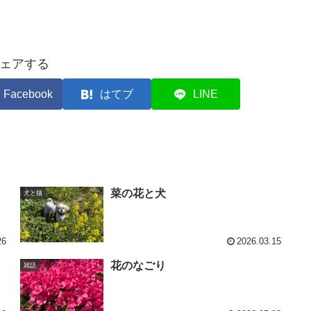
ェアする
Facebook
はてブ
LINE
菜の花と犬
犬と猫
26
2026.03.15
花のなごり
雑話