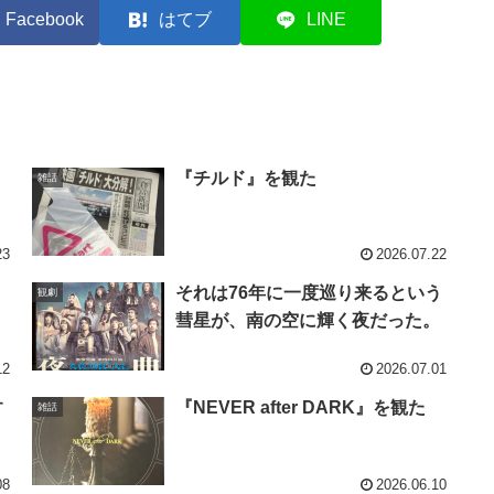
Facebook
はてブ
LINE
『チルド』を観た
雑話
23
2026.07.22
それは76年に一度巡り来るという
観劇
彗星が、南の空に輝く夜だった。
12
2026.07.01
す
『NEVER after DARK』を観た
雑話
08
2026.06.10