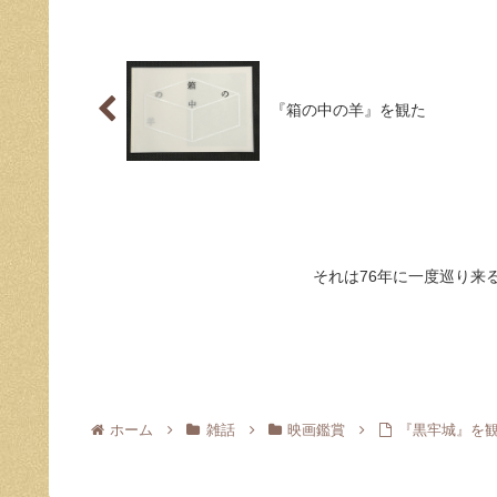
『箱の中の羊』を観た
それは76年に一度巡り来
ホーム
雑話
映画鑑賞
『黒牢城』を