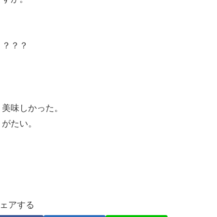
？
？？？？
。美味しかった。
りがたい。
ェアする